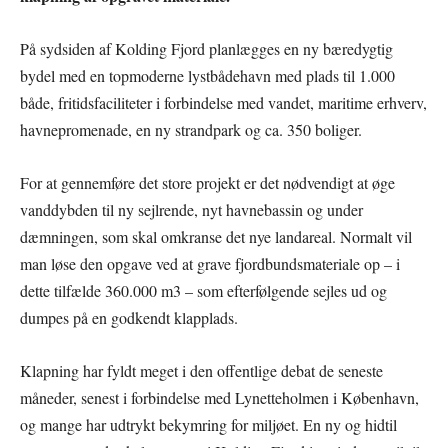
På sydsiden af Kolding Fjord planlægges en ny bæredygtig
bydel med en topmoderne lystbådehavn med plads til 1.000
både, fritidsfaciliteter i forbindelse med vandet, maritime erhverv,
havnepromenade, en ny strandpark og ca. 350 boliger.
For at gennemføre det store projekt er det nødvendigt at øge
vanddybden til ny sejlrende, nyt havnebassin og under
dæmningen, som skal omkranse det nye landareal. Normalt vil
man løse den opgave ved at grave fjordbundsmateriale op – i
dette tilfælde 360.000 m3 – som efterfølgende sejles ud og
dumpes på en godkendt klapplads.
Klapning har fyldt meget i den offentlige debat de seneste
måneder, senest i forbindelse med Lynetteholmen i København,
og mange har udtrykt bekymring for miljøet. En ny og hidtil