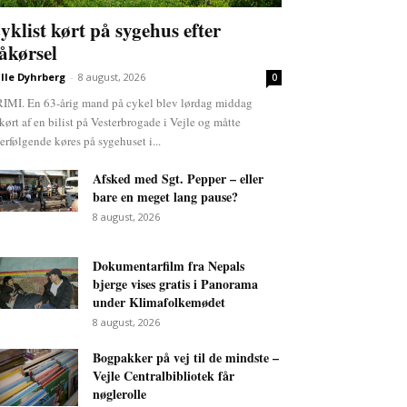
yklist kørt på sygehus efter
åkørsel
lle Dyhrberg
-
8 august, 2026
0
IMI. En 63-årig mand på cykel blev lørdag middag
kørt af en bilist på Vesterbrogade i Vejle og måtte
terfølgende køres på sygehuset i...
Afsked med Sgt. Pepper – eller
bare en meget lang pause?
8 august, 2026
Dokumentarfilm fra Nepals
bjerge vises gratis i Panorama
under Klimafolkemødet
8 august, 2026
Bogpakker på vej til de mindste –
Vejle Centralbibliotek får
nøglerolle