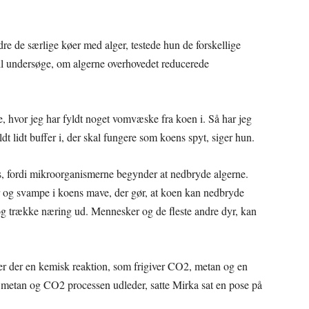
odre de særlige køer med alger, testede hun de forskellige
 til undersøge, om algerne overhovedet reducerede
e, hvor jeg har fyldt noget vomvæske fra koen i. Så har jeg
ldt lidt buffer i, der skal fungere som koens spyt, siger hun.
, fordi mikroorganismerne begynder at nedbryde algerne.
er og svampe i koens mave, der gør, at koen kan nedbryde
 og trække næring ud. Mennesker og de fleste andre dyr, kan
r der en kemisk reaktion, som frigiver CO2, metan og en
 metan og CO2 processen udleder, satte Mirka sat en pose på