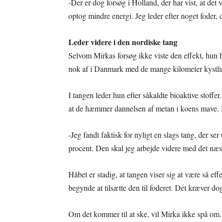
-Der er dog forsøg i Holland, der har vist, at det
optog mindre energi. Jeg leder efter noget foder, 
Leder videre i den nordiske tang
Selvom Mirkas forsøg ikke viste den effekt, hun h
nok af i Danmark med de mange kilometer kystlinj
I tangen leder hun efter såkaldte bioaktive stoff
at de hæmmer dannelsen af metan i koens mave. M
-Jeg fandt faktisk for nyligt en slags tang, der s
procent. Den skal jeg arbejde videre med det næst
Håbet er stadig, at tangen viser sig at være så e
begynde at tilsætte den til foderet. Det kræver do
Om det kommer til at ske, vil Mirka ikke spå om.