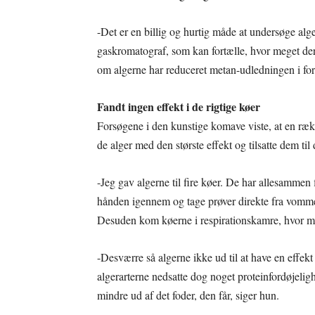
-Det er en billig og hurtig måde at undersøge alg
gaskromatograf, som kan fortælle, hvor meget der 
om algerne har reduceret metan-udledningen i forh
Fandt ingen effekt i de rigtige køer
Forsøgene i den kunstige komave viste, at en rækk
de alger med den største effekt og tilsatte dem til 
-Jeg gav algerne til fire køer. De har allesammen f
hånden igennem og tage prøver direkte fra vomme
Desuden kom køerne i respirationskamre, hvor 
-Desværre så algerne ikke ud til at have en effe
algerarterne nedsatte dog noget proteinfordøjelighe
mindre ud af det foder, den får, siger hun.