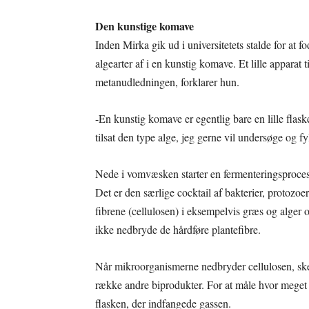
Den kunstige komave
Inden Mirka gik ud i universitetets stalde for at f
algearter af i en kunstig komave. Et lille apparat
metanudledningen, forklarer hun.
-En kunstig komave er egentlig bare en lille flask
tilsat den type alge, jeg gerne vil undersøge og fy
Nede i vomvæsken starter en fermenteringsproces
Det er den særlige cocktail af bakterier, protozo
fibrene (cellulosen) i eksempelvis græs og alger
ikke nedbryde de hårdføre plantefibre.
Når mikroorganismerne nedbryder cellulosen, ske
række andre biprodukter. For at måle hvor meget
flasken, der indfangede gassen.