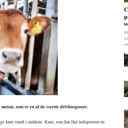
C
p
Mi
KR
på
ef
metan, som er en af de værste drivhusgasser.
ige køer rundt i staldene. Køer, som har fået indopereret en