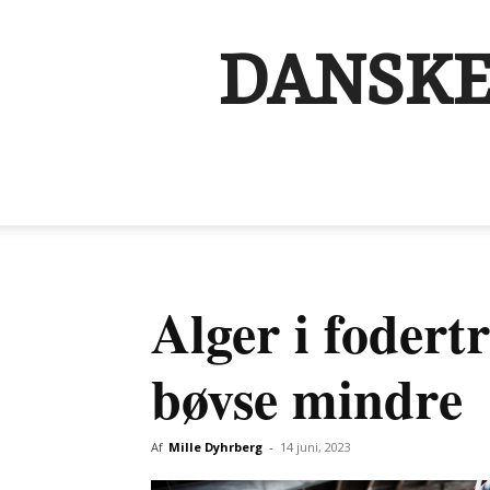
DANSKE
Alger i fodertr
bøvse mindre
Af
Mille Dyhrberg
-
14 juni, 2023