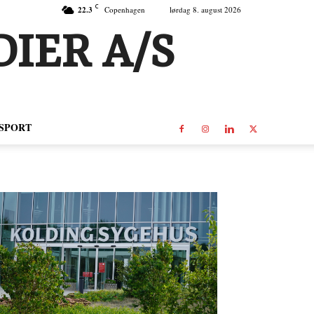
C
22.3
Copenhagen
lørdag 8. august 2026
IER A/S
SPORT