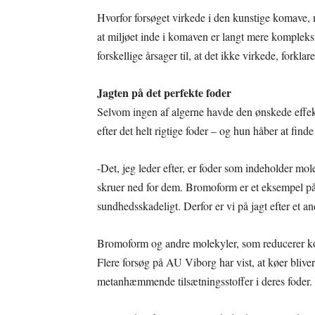
Hvorfor forsøget virkede i den kunstige komave, 
at miljøet inde i komaven er langt mere kompleks
forskellige årsager til, at det ikke virkede, forklar
Jagten på det perfekte foder
Selvom ingen af algerne havde den ønskede effekt
efter det helt rigtige foder – og hun håber at find
-Det, jeg leder efter, er foder som indeholder mo
skruer ned for dem. Bromoform er et eksempel på 
sundhedsskadeligt. Derfor er vi på jagt efter et a
Bromoform og andre molekyler, som reducerer ko
Flere forsøg på AU Viborg har vist, at køer bliver
metanhæmmende tilsætningsstoffer i deres foder. 