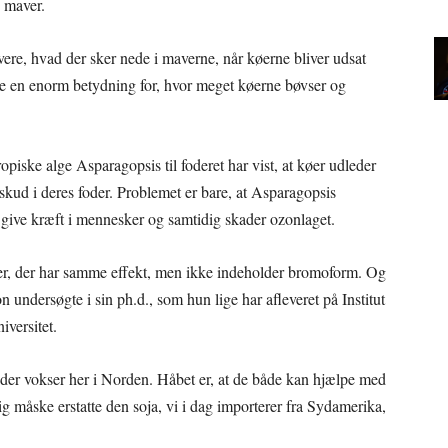
s maver.
ere, hvad der sker nede i maverne, når køerne bliver udsat
ave en enorm betydning for, hvor meget køerne bøvser og
piske alge Asparagopsis til foderet har vist, at køer udleder
skud i deres foder. Problemet er bare, at Asparagopsis
 give kræft i mennesker og samtidig skader ozonlaget.
arter, der har samme effekt, men ikke indeholder bromoform. Og
undersøgte i sin ph.d., som hun lige har afleveret på Institut
versitet.
r, der vokser her i Norden. Håbet er, at de både kan hjælpe med
g måske erstatte den soja, vi i dag importerer fra Sydamerika,