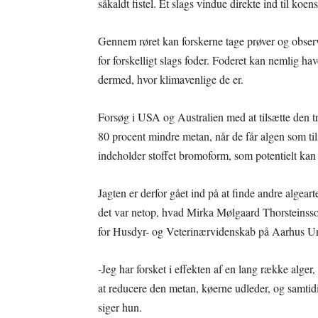
såkaldt fistel. Et slags vindue direkte ind til koen
Gennem røret kan forskerne tage prøver og observ
for forskelligt slags foder. Foderet kan nemlig h
dermed, hvor klimavenlige de er.
Forsøg i USA og Australien med at tilsætte den tro
80 procent mindre metan, når de får algen som til
indeholder stoffet bromoform, som potentielt kan
Jagten er derfor gået ind på at finde andre alge
det var netop, hvad Mirka Mølgaard Thorsteinsson 
for Husdyr- og Veterinærvidenskab på Aarhus Uni
-Jeg har forsket i effekten af en lang række alge
at reducere den metan, køerne udleder, og samtidi
siger hun.