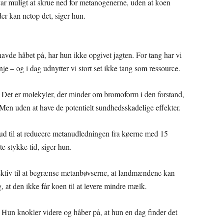
 var muligt at skrue ned for metanogenerne, uden at koen
der kan netop det, siger hun.
avde håbet på, har hun ikke opgivet jagten. For tang har vi
e – og i dag udnytter vi stort set ikke tang som ressource.
er. Det er molekyler, der minder om bromoform i den forstand,
en uden at have de potentielt sundhedsskadelige effekter.
er ud til at reducere metanudledningen fra køerne med 15
e stykke tid, siger hun.
ffektiv til at begrænse metanbøvserne, at landmændene kan
g, at den ikke får koen til at levere mindre mælk.
 Hun knokler videre og håber på, at hun en dag finder det