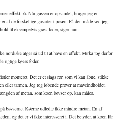
ernes effekt på. Når gassen er opsamlet, bruger jeg en
er af de forskellige gasarter i posen. På den måde ved jeg,
old til eksempelvis græs-foder, siger hun.
e nordiske alger så ud til at have en effekt. Mirka tog derfor
de rigtige køers foder.
istler monteret. Det er et slags rør, som vi kan åbne, stikke
n eller tarmen. Jeg tog løbende prøver at maveindholdet.
mængden af metan, som koen bøvser op, kan måles.
kt på bøvserne. Køerne udledte ikke mindre metan. En af
den, og det er vi ikke interesseret i. Det betyder, at koen får