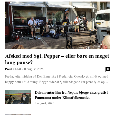
Afsked med Sgt. Pepper – eller bare en meget
lang pause?
Poul Rand
-
8 august, 2026
0
Fredag eftermiddag på Den Engelske i Fredericia. Overskyet, mildt og med
happy hour i fuld sving. Begge sider af Sjællandsgade var pænt fyldt op,...
Dokumentarfilm fra Nepals bjerge vises gratis i
Panorama under Klimafolkemødet
8 august, 2026