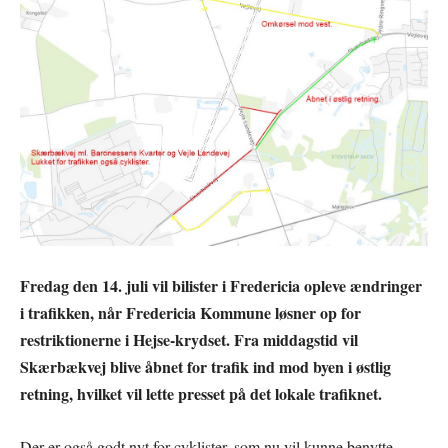
Fredag den 14. juli vil bilister i Fredericia opleve ændringer
i trafikken, når Fredericia Kommune løsner op for
restriktionerne i Hejse-krydset. Fra middagstid vil
Skærbækvej blive åbnet for trafik ind mod byen i østlig
retning, hvilket vil lette presset på det lokale trafiknet.
Der er også godt nyt for cyklister, som nu vil kunne benytte