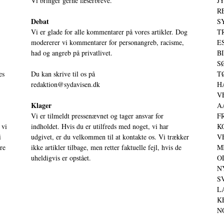
Vi bringer gerne læserbreve.
JY
RE
Debat
S
Vi er glade for alle kommentarer på vores artikler. Dog
T
modererer vi kommentarer for personangreb, racisme,
ES
had og angreb på privatlivet.
BI
SØ
es
Du kan skrive til os på
TØ
redaktion@sydavisen.dk
HA
VE
Klager
AA
Vi er tilmeldt pressenævnet og tager ansvar for
FR
 vi
indholdet. Hvis du er utilfreds med noget, vi har
KO
i
udgivet, er du velkommen til at kontakte os. Vi trækker
VE
ere
ikke artikler tilbage, men retter faktuelle fejl, hvis de
MI
uheldigvis er opstået.
OD
NY
SV
LA
KE
NO