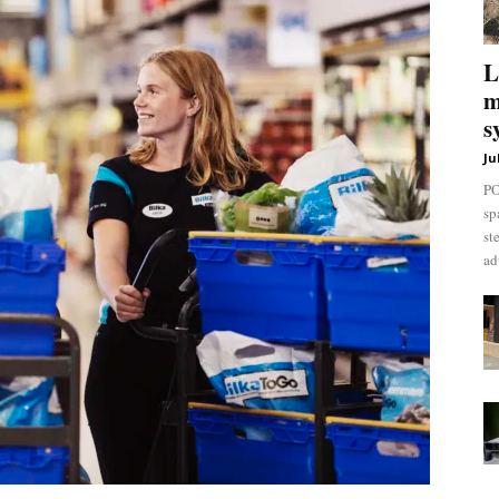
L
m
s
Ju
PO
sp
st
ad