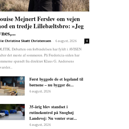
ouise Mejnert Ferslev om vejen
od en tredje Lillebæltsbro: »Jeg
ynes,...
lie Christine Skøtt Christensen
-
6 august, 2026
0
LITIK. Debatten om forbindelsen har fyldt i AVISEN
alter det meste af sommeren. På Fredericia-siden har
emmerne spændt fra direktør Klaus G. Andersens
varsler...
Først byggede de et legeland til
børnene – nu bygger de...
6 august, 2026
35-årig blev standset i
rutinekontrol på Snoghøj
Landevej: Nu venter svar...
6 august, 2026