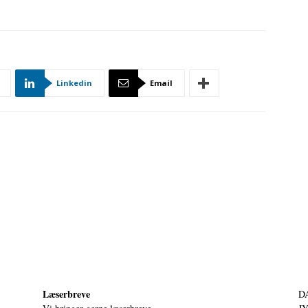
Linkedin
Email
Læserbreve
D