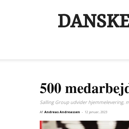
DANSKE
500 medarbejd
Salling Group udvider hjemmelevering, me
Af
Andreas Andreassen
-
12 januar, 2023