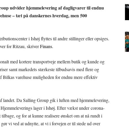
Group udvider hjemmelevering af dagligvarer til endnu
rehuse – tæt på danskernes hverdag, men 500
utionscenter i Ishøj flyttes til andre stillinger eller opsiges.
ver for Ritzau, skriver
Finans
.
onalt med kortere transportveje mellem butik og kunde og
 priser samt markedets stærkeste tilbudsavis med flere og
 af Bilkas varehuse muligheden for endnu mere effektiv
 af landet. Da Salling Group gik i luften med hjemmelevering,
x Hjemmeleverings lager i Ishøj. Efter vækst under corona-
ilbage, og for at kunne realisere ønsket om at nå rundt i
ør vi ved at udnytte, at vi i forvejen er til stede ud over