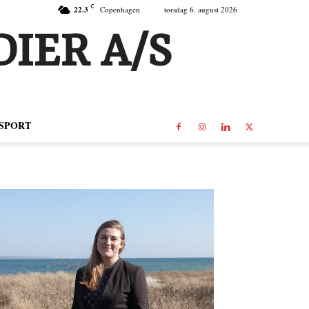
C
22.3
Copenhagen
torsdag 6. august 2026
IER A/S
SPORT