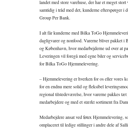
landet med store varehuse, der har et meget stort 
samtidig i tråd med det, kunderne efterspørger i de
Group Per Bank.
I alt får kunderne med Bilka ToGo Hjemmeleverin
dagligvarer og nonfood. Varerne bliver pakket i
og København, hvor medarbejderne ud over at pak
Leveringen vil foregå med egne biler og servicebu
for Bilka ToGo Hjemmelevering.
– Hjemmelevering er hverken for os eller vores ko
for en endnu mere solid og fleksibel leverings
regional tilstedeværelse, hvor varerne pakkes tæt på
medarbejdere og med et stærkt sortiment fra Danm
Medarbejdere ansat ved føtex Hjemmelevering, som
omplaceret til ledige stillinger i andre dele af Sa