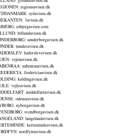
LLAND: jyllandsavisen.dk
GIONEN: regionsavisen.dk
YDDANMARK: sydavisen.dk
REKANTEN: 3avisen.dk
BJERG: esbjergavisen.com
LLUND: billundavisen.dk
NDERBORG: sønderborgavisen.dk
NDER: tønderavisen.dk
DERSLEV: haderslevavisen.dk
JEN: vejenavisen.dk
BENRAA: aabenraaavisen.dk
EDERICIA: fredericiaavisen.dk
LDING: koldingavisen.dk
JLE: vejleavisen.dk
DDELFART: middelfartavisen.dk
ENSE: odenseavisen.dk
BORG: nyborgavisen.dk
ENDBORG: svendborgavisen.dk
NGELAND: langelandavisen.dk
RTEMINDE: kertemindeavisen.dk
RDFYN: nordfynsavisen.dk