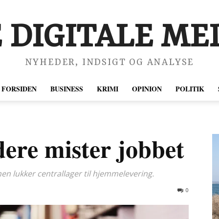
 DIGITALE MED
NYHEDER, INDSIGT OG ANALYSE
FORSIDEN
BUSINESS
KRIMI
OPINION
POLITIK
ere mister jobbet
n lukker centrallager til hjemmelevering.
0