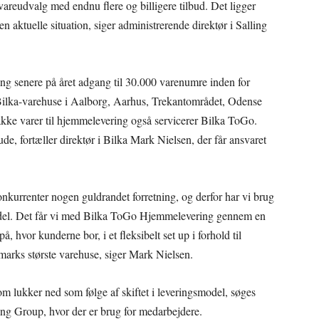
vareudvalg med endnu flere og billigere tilbud. Det ligger
n aktuelle situation, siger administrerende direktør i Salling
g senere på året adgang til 30.000 varenumre inden for
 Bilka-varehuse i Aalborg, Aarhus, Trekantområdet, Odense
ke varer til hjemmelevering også servicerer Bilka ToGo.
de, fortæller direktør i Bilka Mark Nielsen, der får ansvaret
nkurrenter nogen guldrandet forretning, og derfor har vi brug
model. Det får vi med Bilka ToGo Hjemmelevering gennem en
, hvor kunderne bor, i et fleksibelt set up i forhold til
arks største varehuse, siger Mark Nielsen.
 lukker ned som følge af skiftet i leveringsmodel, søges
lling Group, hvor der er brug for medarbejdere.