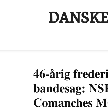
DANSKE
46-årig freder
bandesag: NSK 
Comanches MC