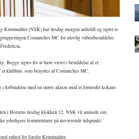
ig Kriminalitet (NSK) har tirsdag morgen anholdt og sigtet to
egrupperingen Comanches MC for ulovlig våbenbesiddelse.
Fredericia.
. Begge sigtes for at have været i besiddelse af et
af et klubhus, som benyttes af Comanches MC.
 i forbindelse med en større aktion mod et formodet kokain-
etten i Horsens tirsdag klokken 12. NSK vil anmode om
ikke yderligere kommentarer på nuværende tidspunkt.
onal enhed for Særlig Kriminalitet.