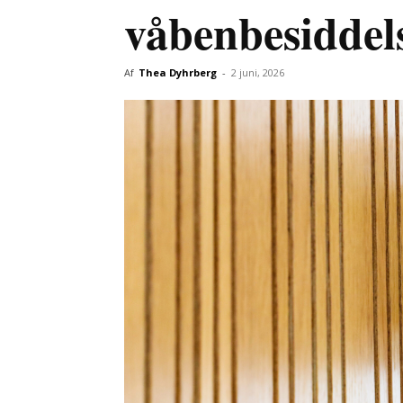
våbenbesiddel
Af
Thea Dyhrberg
-
2 juni, 2026