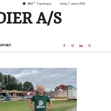
C
18.4
Copenhagen
fredag 7. august 2026
IER A/S
SPORT