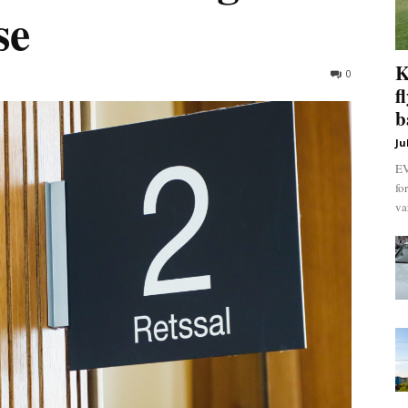
se
K
0
f
b
Ju
EV
fo
va