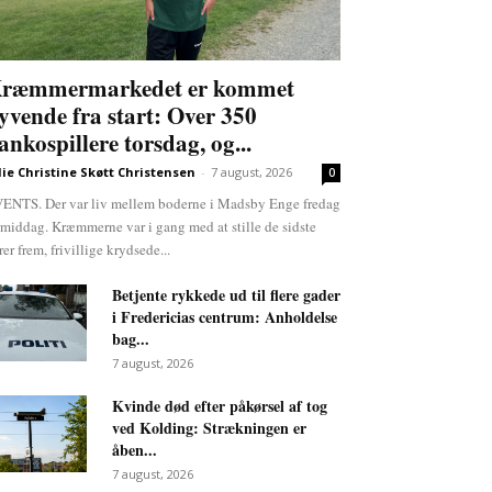
ræmmermarkedet er kommet
lyvende fra start: Over 350
ankospillere torsdag, og...
lie Christine Skøtt Christensen
-
7 august, 2026
0
ENTS. Der var liv mellem boderne i Madsby Enge fredag
rmiddag. Kræmmerne var i gang med at stille de sidste
rer frem, frivillige krydsede...
Betjente rykkede ud til flere gader
i Fredericias centrum: Anholdelse
bag...
7 august, 2026
Kvinde død efter påkørsel af tog
ved Kolding: Strækningen er
åben...
7 august, 2026