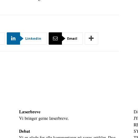
Linkedin
Email
Læserbreve
D
Vi bringer gerne læserbreve.
JY
RE
Debat
S
Vi er glade for alle kommentarer på vores artikler. Dog
T