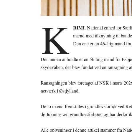
K
RIMI.
National enhed for Særl
mænd med tilknytning til band
Den ene er en 46-årig mand fra 
Den anden anholdte er en 56-årig mand fra Esbjerg
skydevåben, der blev fundet ved en ransagning 
Ransagningen blev foretaget af NSK i marts 2026
netværk i Østjylland.
De to mænd fremstilles i grundlovsforhør ved R
dørlukning ved grundlovsforhøret og har derfor 
Alle oplysninger i denne artikel stammer fra Nati