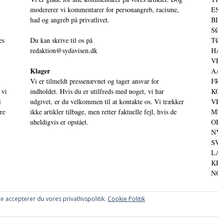
modererer vi kommentarer for personangreb, racisme,
ES
had og angreb på privatlivet.
BI
SØ
es
Du kan skrive til os på
TØ
redaktion@sydavisen.dk
HA
VE
Klager
AA
Vi er tilmeldt pressenævnet og tager ansvar for
FR
 vi
indholdet. Hvis du er utilfreds med noget, vi har
KO
i
udgivet, er du velkommen til at kontakte os. Vi trækker
VE
ere
ikke artikler tilbage, men retter faktuelle fejl, hvis de
MI
uheldigvis er opstået.
OD
NY
SV
LA
KE
NO
e accepterer du vores privatlivspolitik.
Cookie Politik
OG PERSPEKTIVER