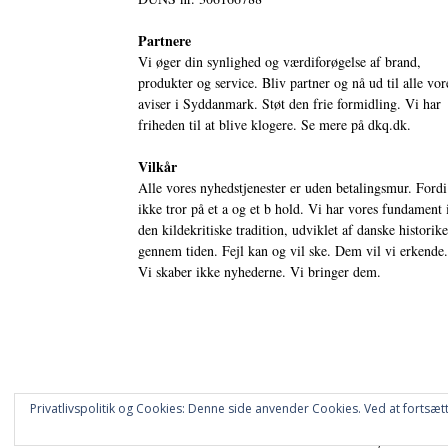
Partnere
Vi øger din synlighed og værdiforøgelse af brand,
produkter og service. Bliv partner og nå ud til alle vor
aviser i Syddanmark. Støt den frie formidling. Vi har
friheden til at blive klogere. Se mere på
dkq.dk.
Vilkår
Alle vores nyhedstjenester er uden betalingsmur. Fordi
ikke tror på et a og et b hold. Vi har vores fundament 
den kildekritiske tradition, udviklet af danske historik
gennem tiden. Fejl kan og vil ske. Dem vil vi erkende.
Vi skaber ikke nyhederne. Vi bringer dem.
Privatlivspolitik og Cookies: Denne side anvender Cookies. Ved at fortsætt
© DANSKE DIGITALE MEDIER A/S - NYHEDER, ANALYSER 