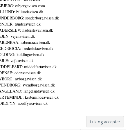
BJERG: esbjergavisen.com
LLUND: billundavisen.dk
NDERBORG: sønderborgavisen.dk
NDER: tønderavisen.dk
DERSLEV: haderslevavisen.dk
JEN: vejenavisen.dk
BENRAA: aabenraaavisen.dk
EDERICIA: fredericiaavisen.dk
LDING: koldingavisen.dk
JLE: vejleavisen.dk
DDELFART: middelfartavisen.dk
ENSE: odenseavisen.dk
BORG: nyborgavisen.dk
ENDBORG: svendborgavisen.dk
NGELAND: langelandavisen.dk
RTEMINDE: kertemindeavisen.dk
RDFYN: nordfynsavisen.dk
Annoncer
Datapolitik