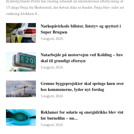
Sydøstjyllands Politi har onsdag udsendt en international efterlysning af
15-årige Freja fra Hedensted, der fortsat ikke er fundet. Freja blev sidst set
omkring klokken 8...
Narkopåvirkede bilister, listetyv og spytteri i
Super Brugsen
5 august, 2026
Natarbejde på motorvejen ved Kolding – bro
skal til grundigt eftersyn
5 august, 2026
Grønne byggeprojekter skal springe køen over
hos kommunerne, lyder nyt forslag
5 august, 2026
Reklamer for solarie og energidrikke blev vist
før børnefilm – nu...
5 august, 2026