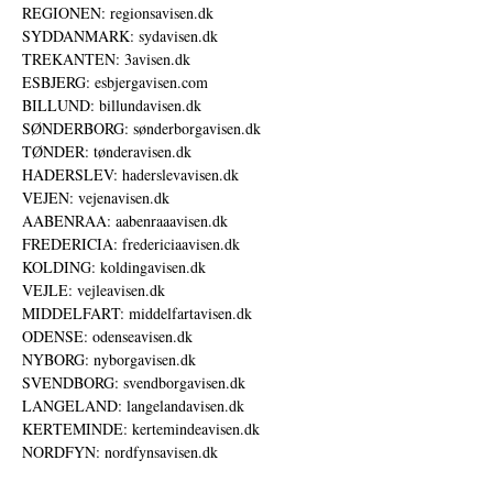
REGIONEN: regionsavisen.dk
SYDDANMARK: sydavisen.dk
TREKANTEN: 3avisen.dk
ESBJERG: esbjergavisen.com
BILLUND: billundavisen.dk
SØNDERBORG: sønderborgavisen.dk
TØNDER: tønderavisen.dk
HADERSLEV: haderslevavisen.dk
VEJEN: vejenavisen.dk
AABENRAA: aabenraaavisen.dk
FREDERICIA: fredericiaavisen.dk
KOLDING: koldingavisen.dk
VEJLE: vejleavisen.dk
MIDDELFART: middelfartavisen.dk
ODENSE: odenseavisen.dk
NYBORG: nyborgavisen.dk
SVENDBORG: svendborgavisen.dk
LANGELAND: langelandavisen.dk
KERTEMINDE: kertemindeavisen.dk
NORDFYN: nordfynsavisen.dk