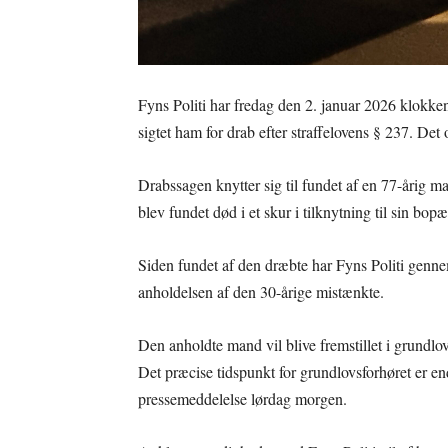
Fyns Politi har fredag den 2. januar 2026 klok
sigtet ham for drab efter straffelovens § 237. Det o
Drabssagen knytter sig til fundet af en 77-åri
blev fundet død i et skur i tilknytning til sin bo
Siden fundet af den dræbte har Fyns Politi gennemf
anholdelsen af den 30-årige mistænkte.
Den anholdte mand vil blive fremstillet i grundl
Det præcise tidspunkt for grundlovsforhøret er end
pressemeddelelse lørdag morgen.