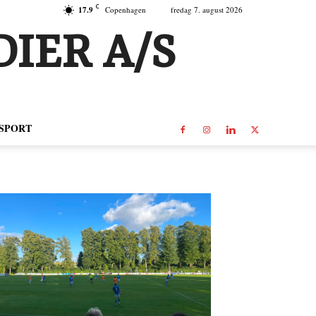
C
17.9
Copenhagen
fredag 7. august 2026
IER A/S
SPORT