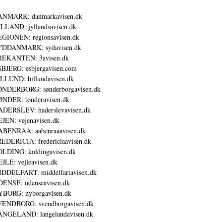
ANMARK: danmarkavisen.dk
LLAND: jyllandsavisen.dk
GIONEN: regionsavisen.dk
YDDANMARK: sydavisen.dk
REKANTEN: 3avisen.dk
BJERG: esbjergavisen.com
LLUND: billundavisen.dk
NDERBORG: sønderborgavisen.dk
NDER: tønderavisen.dk
DERSLEV: haderslevavisen.dk
JEN: vejenavisen.dk
BENRAA: aabenraaavisen.dk
EDERICIA: fredericiaavisen.dk
LDING: koldingavisen.dk
JLE: vejleavisen.dk
DDELFART: middelfartavisen.dk
ENSE: odenseavisen.dk
BORG: nyborgavisen.dk
ENDBORG: svendborgavisen.dk
NGELAND: langelandavisen.dk