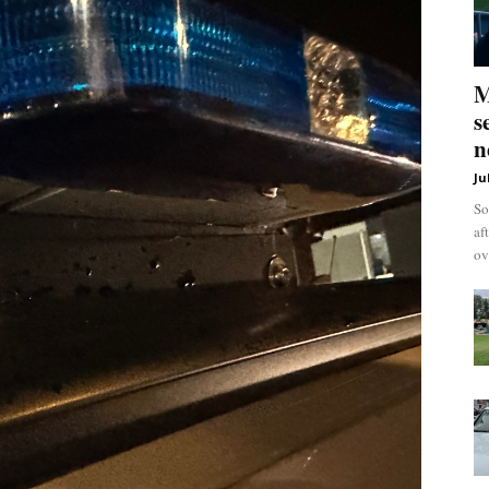
M
s
n
Ju
So
af
ov