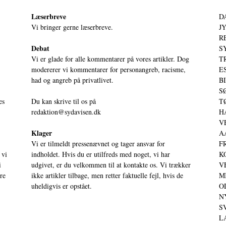
Læserbreve
D
Vi bringer gerne læserbreve.
JY
RE
Debat
S
Vi er glade for alle kommentarer på vores artikler. Dog
T
modererer vi kommentarer for personangreb, racisme,
ES
had og angreb på privatlivet.
BI
SØ
es
Du kan skrive til os på
TØ
redaktion@sydavisen.dk
HA
VE
Klager
AA
Vi er tilmeldt pressenævnet og tager ansvar for
FR
 vi
indholdet. Hvis du er utilfreds med noget, vi har
KO
i
udgivet, er du velkommen til at kontakte os. Vi trækker
VE
ere
ikke artikler tilbage, men retter faktuelle fejl, hvis de
MI
uheldigvis er opstået.
OD
NY
SV
LA