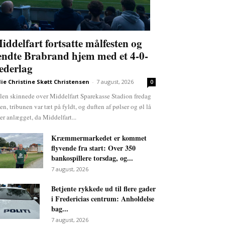
iddelfart fortsatte målfesten og
endte Brabrand hjem med et 4-0-
ederlag
lie Christine Skøtt Christensen
-
7 august, 2026
0
len skinnede over Middelfart Sparekasse Stadion fredag
ten, tribunen var tæt på fyldt, og duften af pølser og øl lå
er anlægget, da Middelfart...
Kræmmermarkedet er kommet
flyvende fra start: Over 350
bankospillere torsdag, og...
7 august, 2026
Betjente rykkede ud til flere gader
i Fredericias centrum: Anholdelse
bag...
7 august, 2026