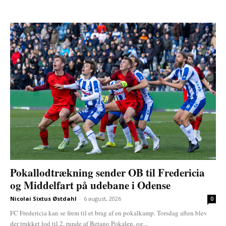
Pokallodtrækning sender OB til Fredericia
og Middelfart på udebane i Odense
Nicolai Sixtus Østdahl
-
6 august, 2026
0
FC Fredericia kan se frem til et brag af en pokalkamp. Torsdag aften blev
der trukket lod til 2. runde af Betano Pokalen, og...