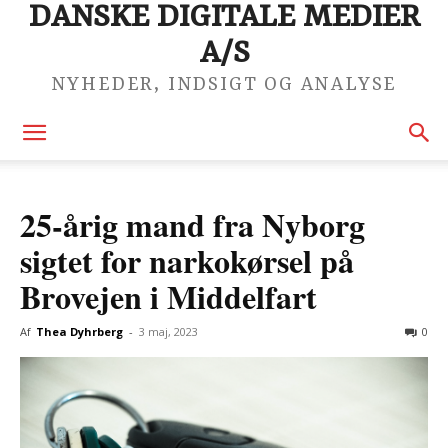
DANSKE DIGITALE MEDIER
A/S
NYHEDER, INDSIGT OG ANALYSE
25-årig mand fra Nyborg
sigtet for narkokørsel på
Brovejen i Middelfart
Af
Thea Dyhrberg
-
3 maj, 2023
0