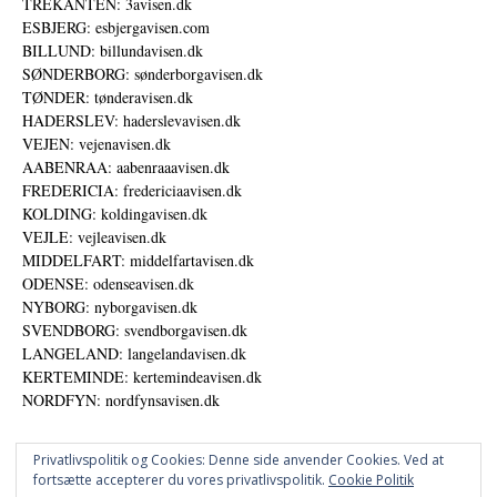
TREKANTEN: 3avisen.dk
ESBJERG: esbjergavisen.com
BILLUND: billundavisen.dk
SØNDERBORG: sønderborgavisen.dk
TØNDER: tønderavisen.dk
HADERSLEV: haderslevavisen.dk
VEJEN: vejenavisen.dk
AABENRAA: aabenraaavisen.dk
FREDERICIA: fredericiaavisen.dk
KOLDING: koldingavisen.dk
VEJLE: vejleavisen.dk
MIDDELFART: middelfartavisen.dk
ODENSE: odenseavisen.dk
NYBORG: nyborgavisen.dk
SVENDBORG: svendborgavisen.dk
LANGELAND: langelandavisen.dk
KERTEMINDE: kertemindeavisen.dk
NORDFYN: nordfynsavisen.dk
Privatlivspolitik og Cookies: Denne side anvender Cookies. Ved at
fortsætte accepterer du vores privatlivspolitik.
Cookie Politik