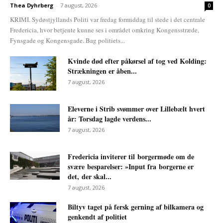
Thea Dyhrberg
-
7 august, 2026
0
KRIMI. Sydøstjyllands Politi var fredag formiddag til stede i det centrale
Fredericia, hvor betjente kunne ses i området omkring Kongensstræde,
Fynsgade og Kongensgade. Bag politiets...
Kvinde død efter påkørsel af tog ved Kolding:
Strækningen er åben...
7 august, 2026
Eleverne i Strib svømmer over Lillebælt hvert
år: Torsdag lagde verdens...
7 august, 2026
Fredericia inviterer til borgermøde om de
svære besparelser: »Input fra borgerne er
det, der skal...
7 august, 2026
Biltyv taget på fersk gerning af bilkamera og
genkendt af politiet