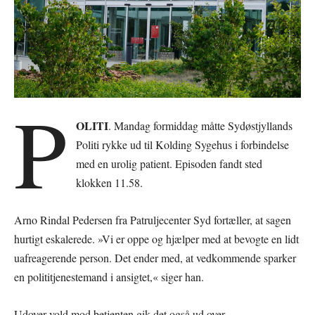
P
OLITI
. Mandag formiddag måtte Sydøstjyllands
Politi rykke ud til Kolding Sygehus i forbindelse
med en urolig patient. Episoden fandt sted
klokken 11.58.
Arno Rindal Pedersen fra Patruljecenter Syd fortæller, at sagen
hurtigt eskalerede. »Vi er oppe og hjælper med at bevogte en lidt
uafreagerende person. Det ender med, at vedkommende sparker
en polititjenestemand i ansigtet,« siger han.
Udover vold mod betjenten gik det også ud over