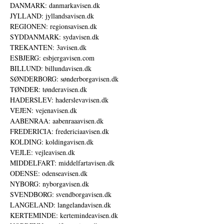
DANMARK: danmarkavisen.dk
JYLLAND: jyllandsavisen.dk
REGIONEN: regionsavisen.dk
SYDDANMARK: sydavisen.dk
TREKANTEN: 3avisen.dk
ESBJERG: esbjergavisen.com
BILLUND: billundavisen.dk
SØNDERBORG: sønderborgavisen.dk
TØNDER: tønderavisen.dk
HADERSLEV: haderslevavisen.dk
VEJEN: vejenavisen.dk
AABENRAA: aabenraaavisen.dk
FREDERICIA: fredericiaavisen.dk
KOLDING: koldingavisen.dk
VEJLE: vejleavisen.dk
MIDDELFART: middelfartavisen.dk
ODENSE: odenseavisen.dk
NYBORG: nyborgavisen.dk
SVENDBORG: svendborgavisen.dk
LANGELAND: langelandavisen.dk
KERTEMINDE: kertemindeavisen.dk