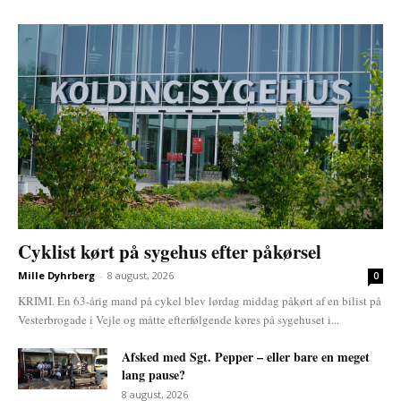
Cyklist kørt på sygehus efter påkørsel
Mille Dyhrberg
-
8 august, 2026
0
KRIMI. En 63-årig mand på cykel blev lørdag middag påkørt af en bilist på
Vesterbrogade i Vejle og måtte efterfølgende køres på sygehuset i...
Afsked med Sgt. Pepper – eller bare en meget
lang pause?
8 august, 2026