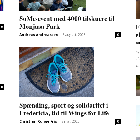
SoMe-event med 4000 tilskuere til
Monjasa Park
F
0
e
Andreas Andreassen
-
5 august, 2023
0
Mi
Sy
ef
er
0
Spænding, sport og solidaritet i
Fredericia, tid til Wings for Life
Christian Runge Fris
-
5 maj, 2023
0