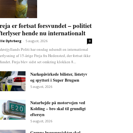
reja er fortsat forsvundet – politiet
fterlyser hende nu internationalt
lle Dyhrberg
-
5 august, 2026
0
døstjyllands Politi har onsdag udsendt en international
terlysning af 15-årige Freja fra Hedensted, der fortsat ikke
 fundet. Freja blev sidst set omkring klokken 8...
Narkopåvirkede bilister, listetyv
og spytteri i Super Brugsen
5 august, 2026
Natarbejde på motorvejen ved
Kolding – bro skal til grundigt
eftersyn
5 august, 2026
Grønne byggeprojekter skal