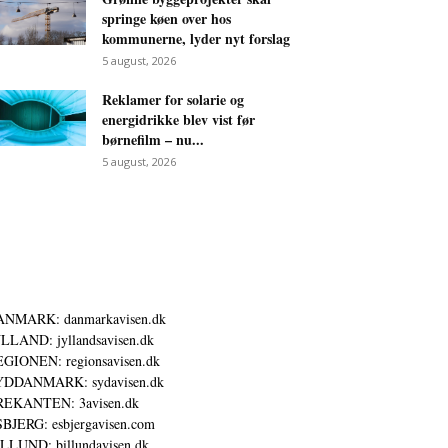
springe køen over hos
kommunerne, lyder nyt forslag
5 august, 2026
Reklamer for solarie og
energidrikke blev vist før
børnefilm – nu...
5 august, 2026
ANMARK: danmarkavisen.dk
LLAND: jyllandsavisen.dk
GIONEN: regionsavisen.dk
YDDANMARK: sydavisen.dk
REKANTEN: 3avisen.dk
BJERG: esbjergavisen.com
LLUND: billundavisen.dk