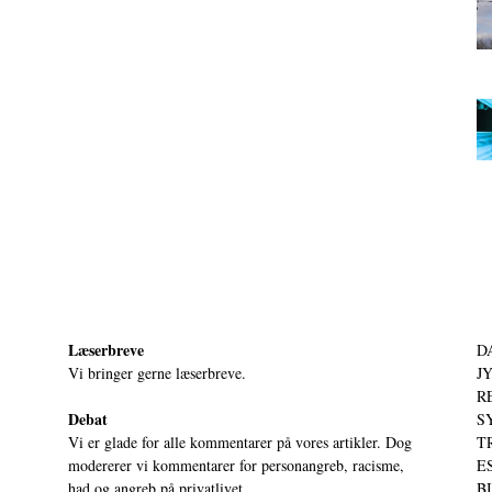
Læserbreve
D
Vi bringer gerne læserbreve.
JY
RE
Debat
S
Vi er glade for alle kommentarer på vores artikler. Dog
T
modererer vi kommentarer for personangreb, racisme,
ES
had og angreb på privatlivet.
BI