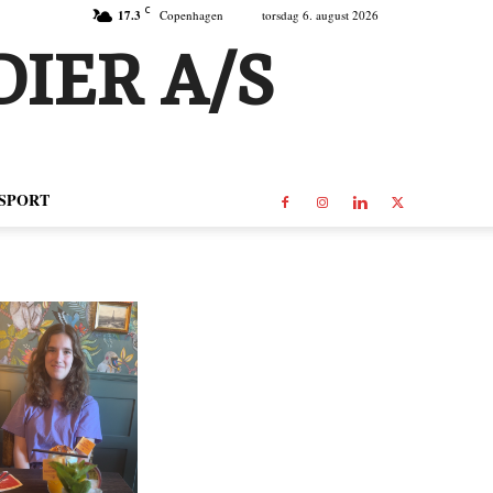
C
17.3
Copenhagen
torsdag 6. august 2026
IER A/S
SPORT