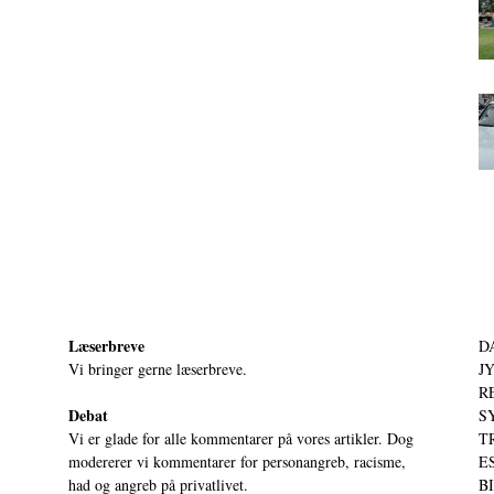
Læserbreve
D
Vi bringer gerne læserbreve.
JY
RE
Debat
S
Vi er glade for alle kommentarer på vores artikler. Dog
T
modererer vi kommentarer for personangreb, racisme,
ES
had og angreb på privatlivet.
BI