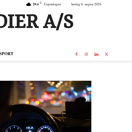
C
20.6
Copenhagen
lørdag 8. august 2026
IER A/S
SPORT