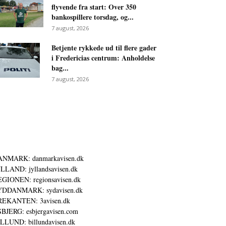
flyvende fra start: Over 350
bankospillere torsdag, og...
7 august, 2026
Betjente rykkede ud til flere gader
i Fredericias centrum: Anholdelse
bag...
7 august, 2026
ANMARK: danmarkavisen.dk
LLAND: jyllandsavisen.dk
GIONEN: regionsavisen.dk
YDDANMARK: sydavisen.dk
REKANTEN: 3avisen.dk
BJERG: esbjergavisen.com
LLUND: billundavisen.dk