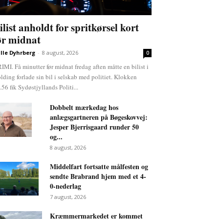
ilist anholdt for spritkørsel kort
ør midnat
lle Dyhrberg
-
8 august, 2026
0
IMI. Få minutter før midnat fredag aften måtte en bilist i
lding forlade sin bil i selskab med politiet. Klokken
.56 fik Sydøstjyllands Politi...
Dobbelt mærkedag hos
anlægsgartneren på Bøgeskovvej:
Jesper Bjerrisgaard runder 50
og...
8 august, 2026
Middelfart fortsatte målfesten og
sendte Brabrand hjem med et 4-
0-nederlag
7 august, 2026
Kræmmermarkedet er kommet