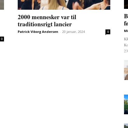
B
2000 mennesker var til
f
traditionsrigt lancier
Mi
Patrick Viborg Andersen
-
20 januar, 2024
0
KR
0
Ko
23