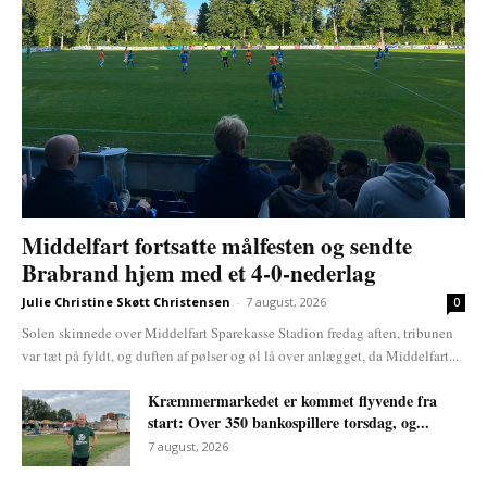
Middelfart fortsatte målfesten og sendte
Brabrand hjem med et 4-0-nederlag
Julie Christine Skøtt Christensen
-
7 august, 2026
0
Solen skinnede over Middelfart Sparekasse Stadion fredag aften, tribunen
var tæt på fyldt, og duften af pølser og øl lå over anlægget, da Middelfart...
Kræmmermarkedet er kommet flyvende fra
start: Over 350 bankospillere torsdag, og...
7 august, 2026