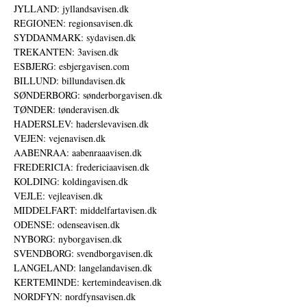
JYLLAND: jyllandsavisen.dk
REGIONEN: regionsavisen.dk
SYDDANMARK: sydavisen.dk
TREKANTEN: 3avisen.dk
ESBJERG: esbjergavisen.com
BILLUND: billundavisen.dk
SØNDERBORG: sønderborgavisen.dk
TØNDER: tønderavisen.dk
HADERSLEV: haderslevavisen.dk
VEJEN: vejenavisen.dk
AABENRAA: aabenraaavisen.dk
FREDERICIA: fredericiaavisen.dk
KOLDING: koldingavisen.dk
VEJLE: vejleavisen.dk
MIDDELFART: middelfartavisen.dk
ODENSE: odenseavisen.dk
NYBORG: nyborgavisen.dk
SVENDBORG: svendborgavisen.dk
LANGELAND: langelandavisen.dk
KERTEMINDE: kertemindeavisen.dk
NORDFYN: nordfynsavisen.dk