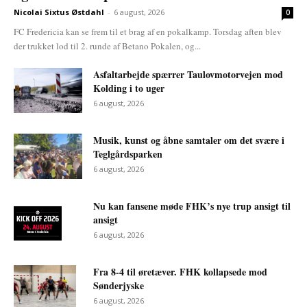
Nicolai Sixtus Østdahl
-
6 august, 2026
0
FC Fredericia kan se frem til et brag af en pokalkamp. Torsdag aften blev
der trukket lod til 2. runde af Betano Pokalen, og...
Asfaltarbejde spærrer Taulovmotorvejen mod
Kolding i to uger
6 august, 2026
Musik, kunst og åbne samtaler om det svære i
Teglgårdsparken
6 august, 2026
Nu kan fansene møde FHK’s nye trup ansigt til
ansigt
6 august, 2026
Fra 8-4 til øretæver. FHK kollapsede mod
Sønderjyske
6 august, 2026