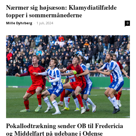
Nærmer sig højsæson: Klamydiatilfælde
topper i sommermånederne
Mille Dyhrberg
-
1 juli, 2024
0
Pokallodtrækning sender OB til Fredericia
og Middelfart på udebane i Odense