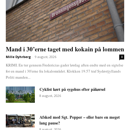
Mand i 30’erne taget med kokain på lommen
Mille Dyhrberg
-
9 august, 2026
0
KRIMI. En tur gennem Fredericias gader lørdag aften endte med en sigtelse
for en mand i 30'erne fra lokalområdet. Klokken 19.57 traf Sydøstjyllands
Politi manden...
Cyklist kørt på sygehus efter påkørsel
8 august, 2026
Afsked med Sgt. Pepper – eller bare en meget
lang pause?
8 august, 2026