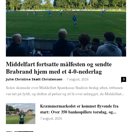
Middelfart fortsatte målfesten og sendte
Brabrand hjem med et 4-0-nederlag
Julie Christine Skøtt Christensen
-
7 august, 2026
0
Solen skinnede over Middelfart Sparekasse Stadion fredag aften, tribunen
var tæt på fyldt, og duften af pølser og øl lå over anlægget, da Middelfart...
Kræmmermarkedet er kommet flyvende fra
start: Over 350 bankospillere torsdag, og...
7 august, 2026