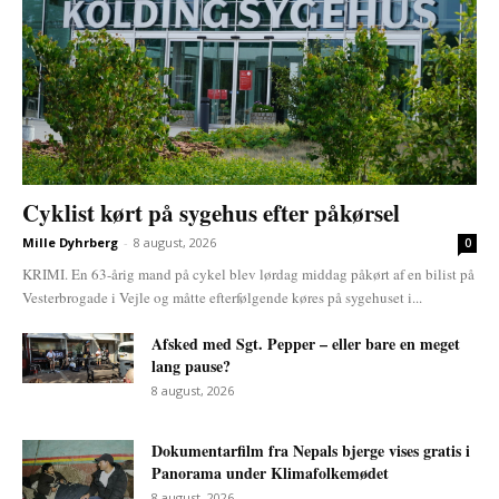
Cyklist kørt på sygehus efter påkørsel
Mille Dyhrberg
-
8 august, 2026
0
KRIMI. En 63-årig mand på cykel blev lørdag middag påkørt af en bilist på
Vesterbrogade i Vejle og måtte efterfølgende køres på sygehuset i...
Afsked med Sgt. Pepper – eller bare en meget
lang pause?
8 august, 2026
Dokumentarfilm fra Nepals bjerge vises gratis i
Panorama under Klimafolkemødet
8 august, 2026