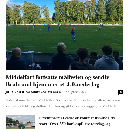
Middelfart fortsatte målfesten og sendte
Brabrand hjem med et 4-0-nederlag
Julie Christine Skøtt Christensen
-
7 august, 2026
0
Solen skinnede over Middelfart Sparekasse Stadion fredag aften, tribunen
var tæt på fyldt, og duften af pølser og øl lå over anlægget, da Middelfart...
Kræmmermarkedet er kommet flyvende fra
start: Over 350 bankospillere torsdag, og...