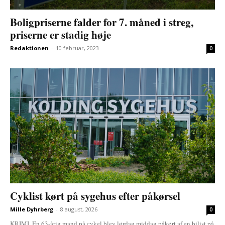
Boligpriserne falder for 7. måned i streg,
priserne er stadig høje
Redaktionen
-
10 februar, 2023
0
Cyklist kørt på sygehus efter påkørsel
Mille Dyhrberg
-
8 august, 2026
0
KRIMI. En 63-årig mand på cykel blev lørdag middag påkørt af en bilist på