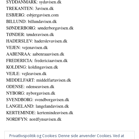
SYDDANMARK: sydavisen.dk
TREKANTEN: 3avisen.dk
ESBJERG: esbjergavisen.com
BILLUND: billundavisen.dk
SØNDERBORG: sønderborgavisen.dk
TØNDER: tønderavisen.dk
HADERSLEV: haderslevavisen.dk
VEJEN: vejenavisen.dk
AABENRAA: aabenraaavisen.dk
FREDERICIA: fredericiaavisen.dk
KOLDING: koldingavisen.dk
VEJLE: vejleavisen.dk
MIDDELFART: middelfartavisen.dk
ODENSE: odenseavisen.dk
NYBORG: nyborgavisen.dk
SVENDBORG: svendborgavisen.dk
LANGELAND: langelandavisen.dk
KERTEMINDE: kertemindeavisen.dk
NORDFYN: nordfynsavisen.dk
Privatlivspolitik og Cookies: Denne side anvender Cookies. Ved at