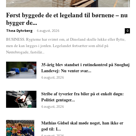
Først byggede de et legeland til børnene – nu
bygger de...
Thea Dyhrberg
-
6 august, 2026
0
BUSINESS. Rygterne har svirret om, at Dinoland skulle lukke eller flytte,
men de kan lægges i jorden. Legelandet fortsætter som altid på
Nørrebrogade, fastslår...
35-årig blev standset i rutinekontrol på Snoghøj
Landevej: Nu venter svar...
6 august, 2026
Stribe af tyverier fra biler på et enkelt døgn:
Politiet gentager...
6 august, 2026
Mathias Gidsel skal møde noget, han ikke er
god til: I...
6 august, 2026