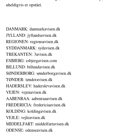
uheldigvis er opstået.
DANMARK: danmarkavisen.dk
JYLLAND: jyllandsavisen.dk
REGIONEN: regionsavisen.dk
SYDDANMARK: sydavisen.dk
TREKANTEN: 3avisen.dk
ESBJERG: esbjergavisen.com
BILLUND: billundavisen.dk
SØNDERBORG: sønderborgavisen.dk
TØNDER: tønderavisen.dk
HADERSLEV: haderslevavisen.dk
VEJEN: vejenavisen.dk
AABENRAA: aabenraaavisen.dk
FREDERICIA: fredericiaavisen.dk
KOLDING: koldingavisen.dk
VEJLE: vejleavisen.dk
MIDDELFART: middelfartavisen.dk
ODENSE: odenseavisen.dk