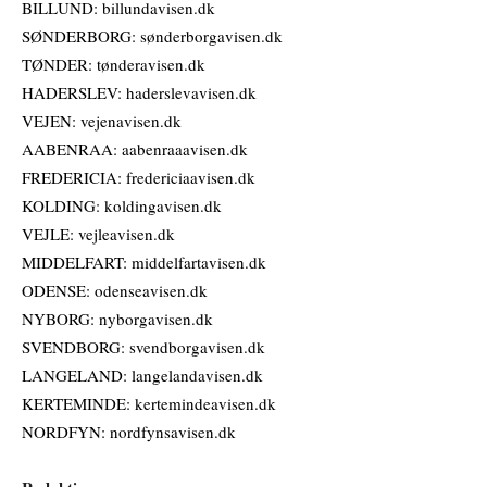
BILLUND: billundavisen.dk
SØNDERBORG: sønderborgavisen.dk
TØNDER: tønderavisen.dk
HADERSLEV: haderslevavisen.dk
VEJEN: vejenavisen.dk
AABENRAA: aabenraaavisen.dk
FREDERICIA: fredericiaavisen.dk
KOLDING: koldingavisen.dk
VEJLE: vejleavisen.dk
MIDDELFART: middelfartavisen.dk
ODENSE: odenseavisen.dk
NYBORG: nyborgavisen.dk
SVENDBORG: svendborgavisen.dk
LANGELAND: langelandavisen.dk
KERTEMINDE: kertemindeavisen.dk
NORDFYN: nordfynsavisen.dk