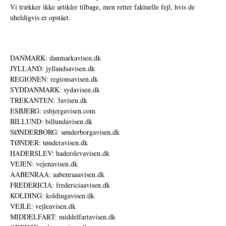
Vi trækker ikke artikler tilbage, men retter faktuelle fejl, hvis de
uheldigvis er opstået.
DANMARK: danmarkavisen.dk
JYLLAND: jyllandsavisen.dk
REGIONEN: regionsavisen.dk
SYDDANMARK: sydavisen.dk
TREKANTEN: 3avisen.dk
ESBJERG: esbjergavisen.com
BILLUND: billundavisen.dk
SØNDERBORG: sønderborgavisen.dk
TØNDER: tønderavisen.dk
HADERSLEV: haderslevavisen.dk
VEJEN: vejenavisen.dk
AABENRAA: aabenraaavisen.dk
FREDERICIA: fredericiaavisen.dk
KOLDING: koldingavisen.dk
VEJLE: vejleavisen.dk
MIDDELFART: middelfartavisen.dk