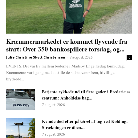
Kræmmermarkedet er kommet flyvende fra
start: Over 350 bankospillere torsdag, og...
Julie Christine Skøtt Christensen
-
7 august, 2026
0
EVENTS. Der var liv mellem boderne i Madsby Enge fredag formiddag.
Kræmmerne var i gang med at stille de sidste varer frem, frivillige
krydsede...
Betjente rykkede ud til flere gader i Fredericias
centrum: Anholdelse bag...
7 august, 2026
Kvinde død efter påkørsel af tog ved Kolding:
Strækningen er åben...
7 august, 2026