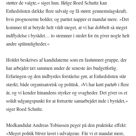
støtter de valgte,« siger hun. Ifølge Roed Schultz kan
Enhedslisten dække flere udvalg og få større gennemslagskraft,
hvis prognoserne holder, og partiet napper et mandat mere. »Det
kommer til at betyde helt vildt meget, at vi har dobbelt så meget
indflydelse i byrådet… to stemmer i stedet for én giver nogle helt
andre spilmuligheder.«
Holdet beskrives af kandidaterne som en fasttømret gruppe, der
har arbejdet tæt sammen under de seneste års budgetforlig.
Erfaringen og den indbyrdes forståelse gør, at Enhedslisten står
stærkt, både organisatorisk og politisk. »Vi har kørt parløb i flere
år, og vi kender hinandens styrker og svagheder. Det giver os et
solidt udgangspunkt for at fortsætte samarbejdet inde i byrådet,«
siger Roed Schultz.
Medkandidat Andreas Tobiassen peger på den praktiske effekt:
»Meget politik bliver lavet i udvalgene. Får vi et mandat mere,