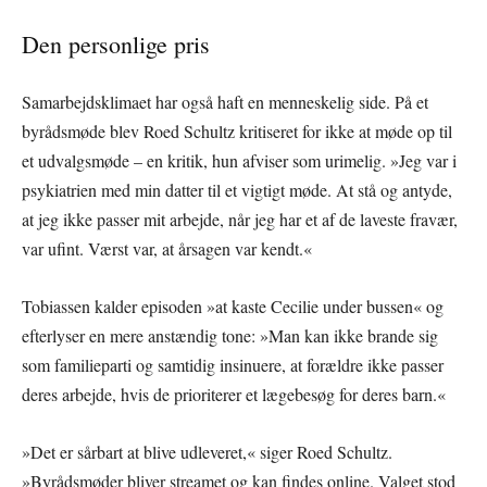
Den personlige pris
Samarbejdsklimaet har også haft en menneskelig side. På et
byrådsmøde blev Roed Schultz kritiseret for ikke at møde op til
et udvalgsmøde – en kritik, hun afviser som urimelig. »Jeg var i
psykiatrien med min datter til et vigtigt møde. At stå og antyde,
at jeg ikke passer mit arbejde, når jeg har et af de laveste fravær,
var ufint. Værst var, at årsagen var kendt.«
Tobiassen kalder episoden »at kaste Cecilie under bussen« og
efterlyser en mere anstændig tone: »Man kan ikke brande sig
som familieparti og samtidig insinuere, at forældre ikke passer
deres arbejde, hvis de prioriterer et lægebesøg for deres barn.«
»Det er sårbart at blive udleveret,« siger Roed Schultz.
»Byrådsmøder bliver streamet og kan findes online. Valget stod