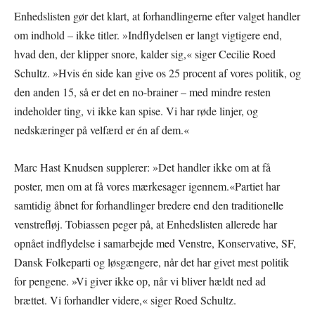
Enhedslisten gør det klart, at forhandlingerne efter valget handler
om indhold – ikke titler. »Indflydelsen er langt vigtigere end,
hvad den, der klipper snore, kalder sig,« siger Cecilie Roed
Schultz. »Hvis én side kan give os 25 procent af vores politik, og
den anden 15, så er det en no-brainer – med mindre resten
indeholder ting, vi ikke kan spise. Vi har røde linjer, og
nedskæringer på velfærd er én af dem.«
Marc Hast Knudsen supplerer: »Det handler ikke om at få
poster, men om at få vores mærkesager igennem.«Partiet har
samtidig åbnet for forhandlinger bredere end den traditionelle
venstrefløj. Tobiassen peger på, at Enhedslisten allerede har
opnået indflydelse i samarbejde med Venstre, Konservative, SF,
Dansk Folkeparti og løsgængere, når det har givet mest politik
for pengene. »Vi giver ikke op, når vi bliver hældt ned ad
brættet. Vi forhandler videre,« siger Roed Schultz.