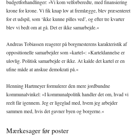
budgetforhandlinger: »Vi kom velforberedte, med finansiering
krone for krone. Vi fik knap lov at fremlægge, blev præsenteret
for et udspil, som ‘ikke kunne pilles ved’, og efter tre kvarter
blev vi bedt om at gå. Det er ikke samarbejde.«
Andreas Tobiassen reagerer på borgmesterens karakteristik af
oppositionelle samarbejder som »kartel«: »Karteldannelse er
ulovlig. Politisk samarbejde er ikke. At kalde det kartel er en
ufine måde at anskue demokrati på.«
Henning Hartmeyer formulerer den mere jordbundne
kommunalvinkel: »I kommunalpolitik handler det om, hvad vi
reelt får igennem. Jeg er ligeglad med, hvem jeg arbejder
sammen med, hvis det gavner byen og borgerne.«
Mærkesager før poster