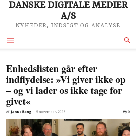
DANSKE DIGITALE MEDIER
A/S
NYHEDER, INDSIGT OG ANALYSE
Enhedslisten går efter
indflydelse: »Vi giver ikke op
– og vi lader os ikke tage for
givet«
Af
Janus Bang
-
5 november, 2025
0